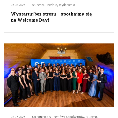
,
,
07.08.2026
Studenci
Uczelnia
Wydarzenia
Wystartuj bez stresu – spotkajmy się
na Welcome Day!
,
,
08.07.2026
Osiągnięcia Studentów i Absolwentów
Studenci