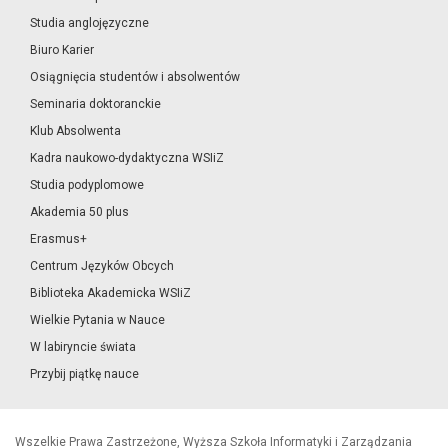
Studia anglojęzyczne
Biuro Karier
Osiągnięcia studentów i absolwentów
Seminaria doktoranckie
Klub Absolwenta
Kadra naukowo-dydaktyczna WSIiZ
Studia podyplomowe
Akademia 50 plus
Erasmus+
Centrum Języków Obcych
Biblioteka Akademicka WSIiZ
Wielkie Pytania w Nauce
W labiryncie świata
Przybij piątkę nauce
Wszelkie Prawa Zastrzeżone, Wyższa Szkoła Informatyki i Zarządzania