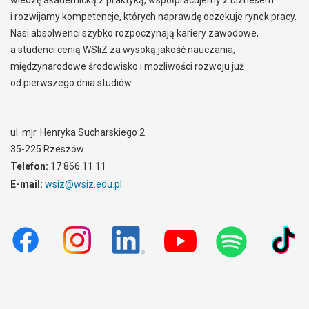
wiedzę akademicką z praktyką, współpracujemy z biznesem
i rozwijamy kompetencje, których naprawdę oczekuje rynek pracy.
Nasi absolwenci szybko rozpoczynają kariery zawodowe,
a studenci cenią WSIiZ za wysoką jakość nauczania,
międzynarodowe środowisko i możliwości rozwoju już
od pierwszego dnia studiów.
ul. mjr. Henryka Sucharskiego 2
35-225 Rzeszów
Telefon:
17 866 11 11
E-mail:
wsiz@wsiz.edu.pl