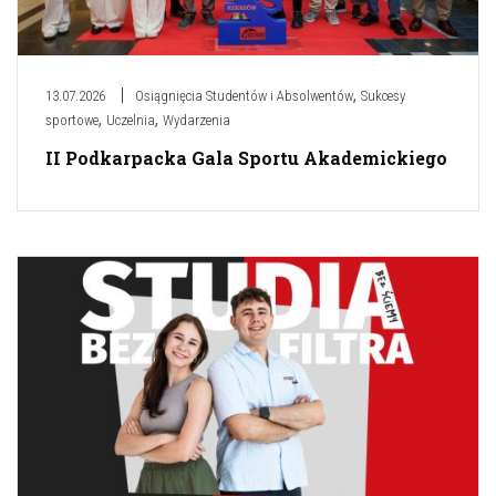
,
13.07.2026
Osiągnięcia Studentów i Absolwentów
Sukcesy
,
,
sportowe
Uczelnia
Wydarzenia
II Podkarpacka Gala Sportu Akademickiego