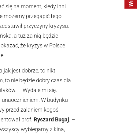
ć się na moment, kiedy inni
Nie możemy przegapić tego
przedstawił przyczyny kryzysu.
ska, a tuż za nią będzie
okazać, że kryzys w Polsce
e.
jak jest dobrze, to nikt
, to nie będzie dobry czas dla
ityków. – Wydaje mi się,
m unaocznieniem. W budynku
wy przed zalaniem kogoś,
entował prof.
Ryszard Bugaj
. –
!”, wszyscy wybiegamy z kina,