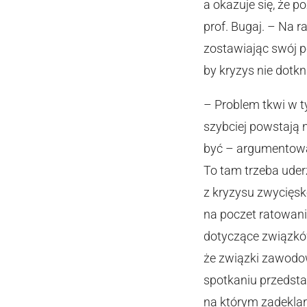
a okazuje się, że p
prof. Bugaj. – Na 
zostawiając swój po
by kryzys nie dotk
– Problem tkwi w ty
szybciej powstają n
być – argumentował
To tam trzeba uder
z kryzysu zwycięsk
na poczet ratowani
dotyczące związkó
że związki zawodo
spotkaniu przedst
na którym zadeklar