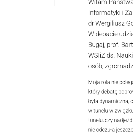
Witam Państwa 
Informatyki i Z
dr Wergiliusz G
W debacie udzia
Bugaj, prof. Ba
WSIiZ ds. Nauki,
osób, zgromadzo
Moja rola nie poleg
który debatę popro
była dynamiczna, c
w tunelu w związku
tunelu, czy nadjeż
nie odczuła jeszc