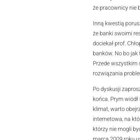
że pracownicy nie b
Inną kwestią porusz
że banki swoimi res
dociekał prof. Chł
banków. No bo jak 
Przede wszystkim si
rozwiązania probl
Po dyskusji zaprosz
końca. Prym wiódł 
klimat, warto obej
internetowa, na któ
którzy nie mogli by
marca 2009 roku usł