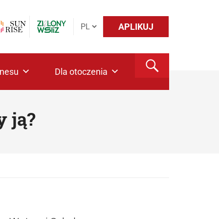
APLIKUJ
znesu
Dla otoczenia
 ją?