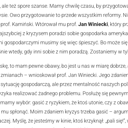
 ale też spore szanse. Mamy chwilę czasu, by przygotowa
ysie. Owo przygotowanie to przede wszystkim reformy. 
 prof. Kamiński. Wtórował mu prof.
Jan Winiecki
, który 
najszybciej z kryzysem poradzi sobie gospodarka amerykań
i gospodarczymi musimy się więc śpieszyć. Bo może się 
nie wtedy, gdy inni sobie z nim poradzą. Zostaniemy w tyl
lskę, to mam pewne obawy, bo jest u nas w miarę dobrze, a 
o zmianach – wnioskował prof. Jan Winiecki. Jego zdaniem
ez sytuację gospodarczą, ale przez mentalność naszych pol
ryzyka realizować żadnego problemu. Posłużę się pewny
mamy wybór: gasić z ryzykiem, że ktoś utonie, czy z oba
ić mu spłonąć. Moim zdaniem kryzys trzeba gasić – argum
aczej. Myślę, że jesteśmy w kinie, ktoś krzyknął: „pali się