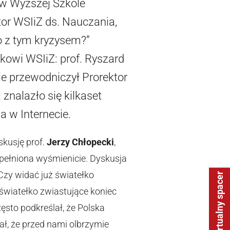
 w Wyższej Szkole
or WSIiZ ds. Nauczania,
Co z tym kryzysem?”
kowi WSIiZ: prof. Ryszard
cie przewodniczył Prorektor
 znalazło się kilkaset
 w Internecie.
skusję prof.
Jerzy Chłopecki
,
ypełniona wyśmienicie. Dyskusja
Czy widać już światełko
Wirtualny spacer
 światełko zwiastujące koniec
zęsto podkreślał, że Polska
ł, że przed nami olbrzymie