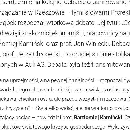
serdecznie na kolejnej debacie organizowanej
arządzania w Rzeszowie – tymi słowami Prorekt
ołąbek rozpoczął wtorkową debatę. Jej tytuł: „
ł wzięli znakomici ekonomiści, pracownicy nau
rtłomiej Kamiński oraz prof. Jan Winiecki. Deba
 prof. Jerzy Chłopecki. Po drugiej stronie stolika
nych w Auli A3. Debata była też transmitowana
a na uprzejmości, a na pewnej brutalności – rozpoczął dy
wadził. Jego rola, wsadzanie kija w mrowisko, została w
iekawa, chwilami ostra, ale przede wszystkim rzeczowa. 
 z kryzysem? – Światełko widać, ale nie wiadomo, czy to
dżający pociąg – powiedział prof.
Bartłomiej Kamiński
. C
ze skutków światowego kryzysu gospodarczego. Wykazywa