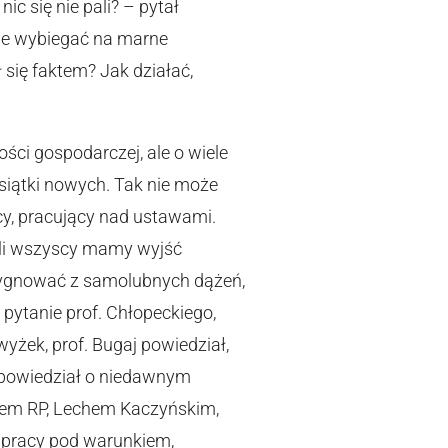
ic się nie pali? – pytał
nie wybiegać na marne
ł się faktem? Jak działać,
ści gospodarczej, ale o wiele
esiątki nowych. Tak nie może
cy, pracujący nad ustawami.
śli wszyscy mamy wyjść
ezygnować z samolubnych dążeń,
pytanie prof. Chłopeckiego,
ek, prof. Bugaj powiedział,
Opowiedział o niedawnym
tem RP, Lechem Kaczyńskim,
e pracy pod warunkiem,