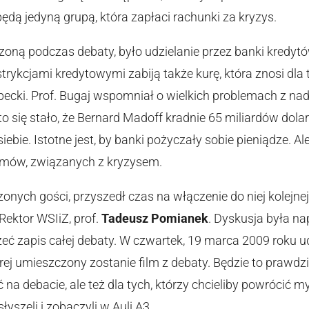
ędą jedyną grupą, która zapłaci rachunki za kryzys.
oną podczas debaty, było udzielanie przez banki kredytów
trykcjami kredytowymi zabiją także kurę, która znosi dla 
opecki. Prof. Bugaj wspomniał o wielkich problemach z na
to się stało, że Bernard Madoff kradnie 65 miliardów dola
ebie. Istotne jest, by banki pożyczały sobie pieniądze. Ale
emów, związanych z kryzysem.
onych gości, przyszedł czas na włączenie do niej kolejnej 
Rektor WSIiZ, prof.
Tadeusz Pomianek
. Dyskusja była na
rzeć zapis całej debaty. W czwartek, 19 marca 2009 roku 
rej umieszczony zostanie film z debaty. Będzie to prawdzi
ć na debacie, ale też dla tych, którzy chcieliby powrócić 
yszeli i zobaczyli w Auli A3.