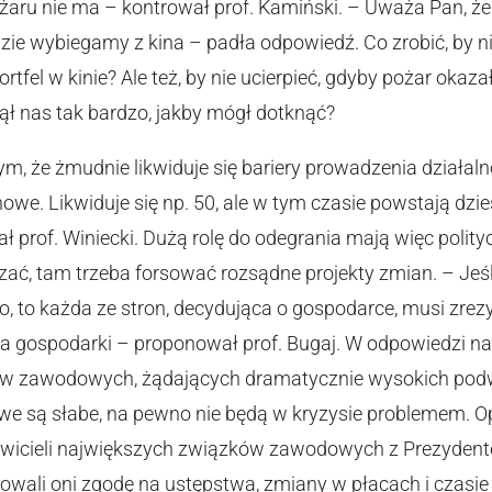
ożaru nie ma – kontrował prof. Kamiński. – Uważa Pan, że n
razie wybiegamy z kina – padła odpowiedź. Co zrobić, by 
rtfel w kinie? Ale też, by nie ucierpieć, gdyby pożar okaza
nął nas tak bardzo, jakby mógł dotknąć?
m, że żmudnie likwiduje się bariery prowadzenia działalno
owe. Likwiduje się np. 50, ale w tym czasie powstają dzi
 prof. Winiecki. Dużą rolę do odegrania mają więc polity
zać, tam trzeba forsować rozsądne projekty zmian. – Je
o, to każda ze stron, decydująca o gospodarce, musi zr
a gospodarki – proponował prof. Bugaj. W odpowiedzi na 
w zawodowych, żądających dramatycznie wysokich podwyż
we są słabe, na pewno nie będą w kryzysie problemem. 
awicieli największych związków zawodowych z Prezyden
owali oni zgodę na ustępstwa, zmiany w płacach i czasi