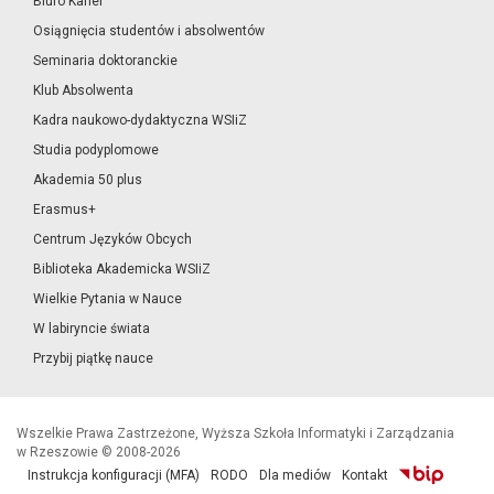
Biuro Karier
Osiągnięcia studentów i absolwentów
Seminaria doktoranckie
Klub Absolwenta
Kadra naukowo-dydaktyczna WSIiZ
Studia podyplomowe
Akademia 50 plus
Erasmus+
Centrum Języków Obcych
Biblioteka Akademicka WSIiZ
Wielkie Pytania w Nauce
W labiryncie świata
Przybij piątkę nauce
Wszelkie Prawa Zastrzeżone, Wyższa Szkoła Informatyki i Zarządzania
w Rzeszowie © 2008-2026
Instrukcja konfiguracji (MFA)
RODO
Dla mediów
Kontakt