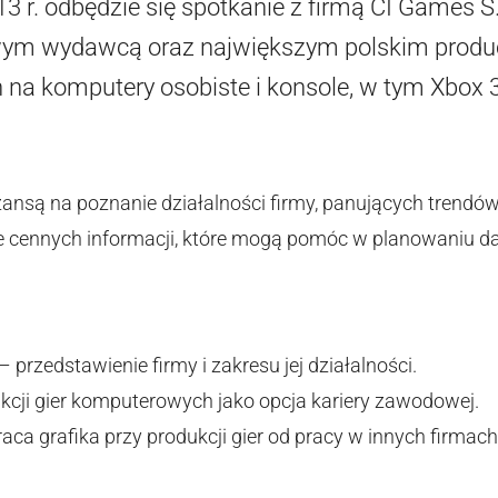
3 r. odbędzie się spotkanie z firmą CI Games S.
ym wydawcą oraz największym polskim produ
a komputery osobiste i konsole, w tym Xbox 36
szansą na poznanie działalności firmy, panujących trend
e cennych informacji, które mogą pomóc w planowaniu da
 przedstawienie firmy i zakresu jej działalności.
ukcji gier komputerowych jako opcja kariery zawodowej.
raca grafika przy produkcji gier od pracy w innych firmach