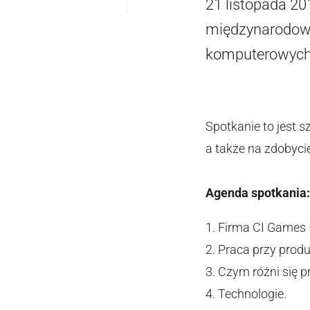
21 listopada 201
międzynarodow
komputerowych n
Spotkanie to jest 
a także na zdobyci
Agenda spotkania:
1. Firma CI Games –
2. Praca przy prod
3. Czym różni się p
4. Technologie.