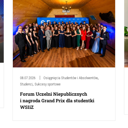
,
08.07.2026
Osiągnięcia Studentów i Absolwentów
,
Studenci
Sukcesy sportowe
Forum Uczelni Niepublicznych
i nagroda Grand Prix dla studentki
WSIiZ