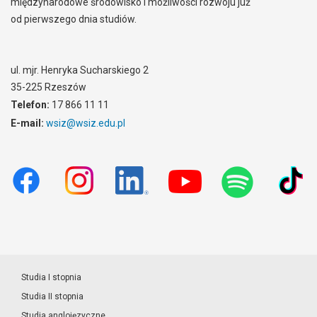
międzynarodowe środowisko i możliwości rozwoju już
od pierwszego dnia studiów.
ul. mjr. Henryka Sucharskiego 2
35-225 Rzeszów
Telefon:
17 866 11 11
E-mail:
wsiz@wsiz.edu.pl
Studia I stopnia
Studia II stopnia
Studia anglojęzyczne