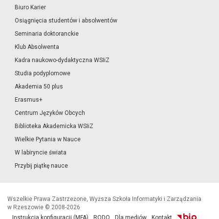
Biuro Karier
Osiągnięcia studentów i absolwentów
Seminaria doktoranckie
Klub Absolwenta
Kadra naukowo-dydaktyczna WSIiZ
Studia podyplomowe
Akademia 50 plus
Erasmus+
Centrum Języków Obcych
Biblioteka Akademicka WSIiZ
Wielkie Pytania w Nauce
W labiryncie świata
Przybij piątkę nauce
Wszelkie Prawa Zastrzeżone, Wyższa Szkoła Informatyki i Zarządzania
w Rzeszowie © 2008-2026
Instrukcja konfiguracji (MFA)
RODO
Dla mediów
Kontakt