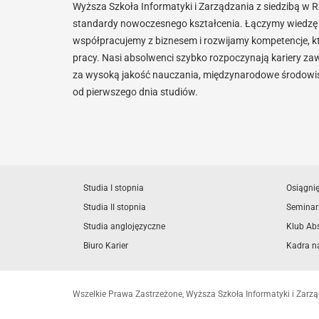
Wyższa Szkoła Informatyki i Zarządzania z siedzibą w 
standardy nowoczesnego kształcenia. Łączymy wiedzę 
współpracujemy z biznesem i rozwijamy kompetencje, k
pracy. Nasi absolwenci szybko rozpoczynają kariery za
za wysoką jakość nauczania, międzynarodowe środowisk
od pierwszego dnia studiów.
Studia I stopnia
Osiągni
Studia II stopnia
Seminar
Studia anglojęzyczne
Klub Ab
Biuro Karier
Kadra n
Wszelkie Prawa Zastrzeżone, Wyższa Szkoła Informatyki i Zar