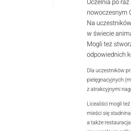
Uczelnia po ra
nowoczesnym Ce
Na uczestników 
w świecie anima
Mogli też stwor
odpowiednich k
Dla uczestników pr
pielęgnacyjnych (mi
z atrakcyjnymi nag
Licealiści mogli t
mieści się stadnina
a także restauracj