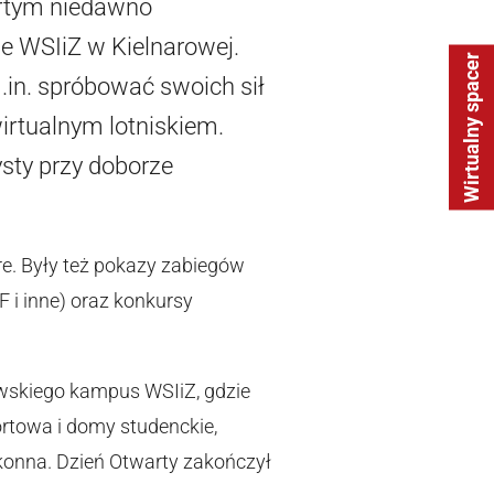
artym niedawno
 WSIiZ w Kielnarowej.
Wirtualny spacer
.in. spróbować swoich sił
wirtualnym lotniskiem.
sty przy doborze
e. Były też pokazy zabiegów
F i inne) oraz konkursy
owskiego kampus WSIiZ, gdzie
ortowa i domy studenckie,
konna. Dzień Otwarty zakończył