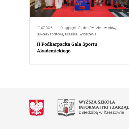
,
13.07.2026
Osiągnięcia Studentów i Absolwentów
,
,
Sukcesy sportowe
Uczelnia
Wydarzenia
II Podkarpacka Gala Sportu
Akademickiego