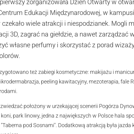
z pierwszy zorganizowała Dzień Otwarty w otw
ntrum Edukacji Międzynarodowej, w kampusie
czekało wiele atrakcji i niespodzianek. Mogli m
cji 3D, zagrać na giełdzie, a nawet zarządzać 
zyć własne perfumy i skorzystać z porad wizaży
olorów.
zygotowano też zabiegi kosmetyczne: makijażu i manicur
krodermabrazja, peeling kawitacyjny, mezoterapia, fale R
rodami.
eż zwiedzać położony w urzekającej scenerii Pogórza Dyn
 koni, park linowy, jedna z największych w Polsce hala sp
a "Taberna pod Sosnami". Dodatkową atrakcją była jazda 