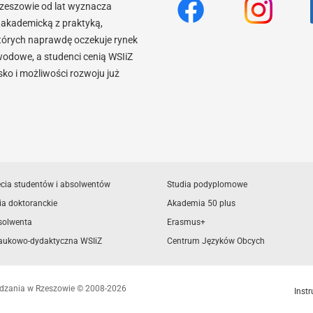
Rzeszowie od lat wyznacza
akademicką z praktyką,
tórych naprawdę oczekuje rynek
wodowe, a studenci cenią WSIiZ
o i możliwości rozwoju już
ęcia studentów i absolwentów
Studia podyplomowe
ia doktoranckie
Akademia 50 plus
solwenta
Erasmus+
aukowo-dydaktyczna WSIiZ
Centrum Języków Obcych
ządzania w Rzeszowie © 2008-2026
Instr