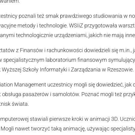
owaniem.
czestnicy poznali też smak prawdziwego studiowania w no
wacyjne metody i technologie. WSIiZ przygotowała warsz
mi technologicznie urządzeniami, jakich nie mają inne
tatów z Finansów i rachunkowości dowiedzieli się m.in.,
 w specjalistycznym laboratorium finansowym symulując
k Wyższej Szkoły Informatyki i Zarządzania w Rzeszowie.
ation Management uczestnicy mogli się dowiedzieć, jak dz
 obsługa pasażerów i samolotów. Poznać mogli też przyk
tnisk świata.
omputerowej stawiali pierwsze kroki w animacji 3D. Uczniow
Mogli nawet tworzyć taką animację, używając specjalis