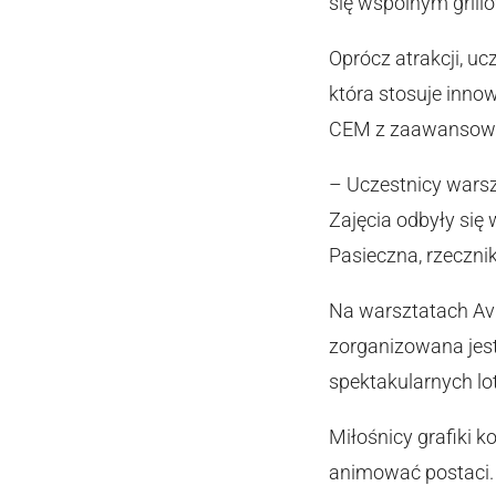
się wspólnym grill
Oprócz atrakcji, u
która stosuje inno
CEM z zaawansowany
– Uczestnicy warsz
Zajęcia odbyły się
Pasieczna, rzeczni
Na warsztatach Avi
zorganizowana jest
spektakularnych lo
Miłośnicy grafiki k
animować postaci. 