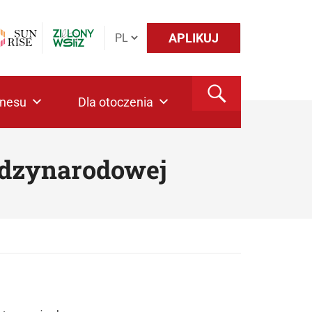
APLIKUJ
znesu
Dla otoczenia
ędzynarodowej