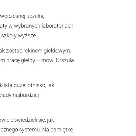
woczesnej uczelni,
taty w wybranych laboratoriach
 szkoły wyższe.
 jak zostać rekinem giełdowym.
ym pracę giełdy – mówi Urszula
iała duże lotnisko, jak
łady najbardziej
ie dowiedzieli się, jak
tycznego systemu. Na pamiątkę