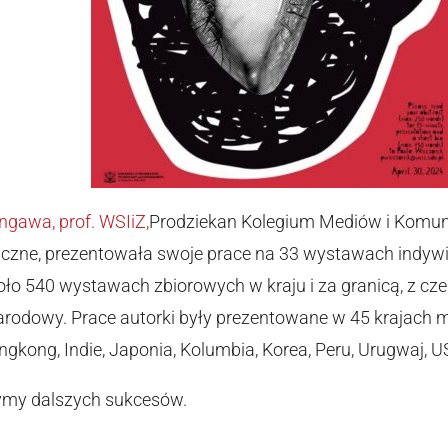
ngawa, prof. WSIiZ,
Prodziekan Kolegium Mediów i Komunik
ficzne, prezentowała swoje prace na 33 wystawach indy
oło 540 wystawach zbiorowych w kraju i za granicą, z cz
odowy. Prace autorki były prezentowane w 45 krajach m.in
ngkong, Indie, Japonia, Kolumbia, Korea, Peru, Urugwaj, 
zymy dalszych sukcesów.