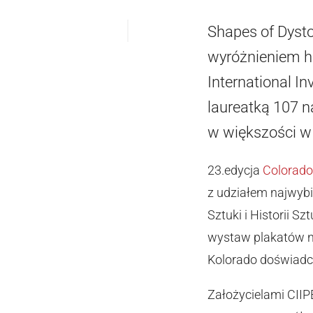
Shapes of Dystop
wyróżnieniem 
International I
laureatką 107 n
w większości w
23.edycja
Colorado 
z udziałem najwybi
Sztuki i Historii S
wystaw plakatów n
Kolorado doświadcz
Założycielami CIIP