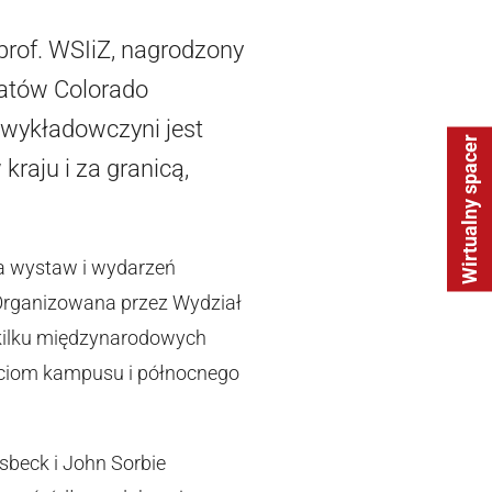
 prof. WSIiZ, nagrodzony
atów Colorado
a wykładowczyni jest
Wirtualny spacer
raju i za granicą,
ria wystaw i wydarzeń
 Organizowana przez Wydział
ie kilku międzynarodowych
ściom kampusu i północnego
sbeck i John Sorbie