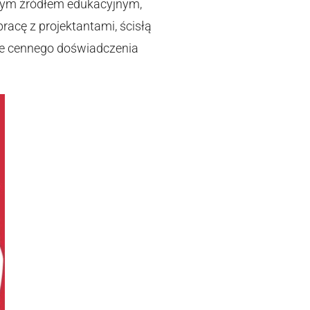
atym źródłem edukacyjnym,
acę z projektantami, ścisłą
ie cennego doświadczenia