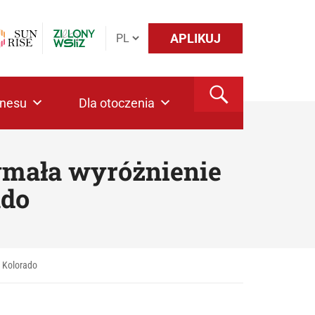
APLIKUJ
znesu
Dla otoczenia
zymała wyróżnienie
ado
w Kolorado