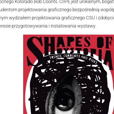
nocnego Kolorado Bob Coonts. CIIPE jest unikalnym, bog
dentom projektowania graficznego bezpośrednią współpr
nym wydziałem projektowania graficznego CSU i zdobyc
esie przygotowywania i instalowania wystawy.