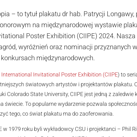
ia – to tytuł plakatu dr hab. Patrycji Longawy,
honorowym na międzynarodowej wystawie plak
nvitational Poster Exhibition (CIIPE) 2024. Nasz
agród, wyróżnień oraz nominacji przyznanych w k
 konkursach międzynarodowych.
International Invitational Poster Exhibition (CIIPE
) to se
tniejszych światowych artystów i projektantów plakatu.
ztuki Colorado State University, CIIPE jest jedną z zaledw
a świecie. To popularne wydarzenie pozwala społeczno
yć tego, co świat plakatu ma do zaoferowania.
E w 1979 roku byli wykładowcy CSU i projektanci – Phil Ri