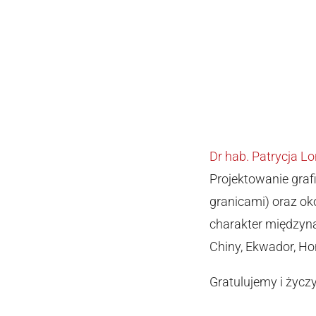
Dr hab. Patrycja Lo
Projektowanie gra
granicami) oraz ok
charakter międzynar
Chiny, Ekwador, Ho
Gratulujemy i życ