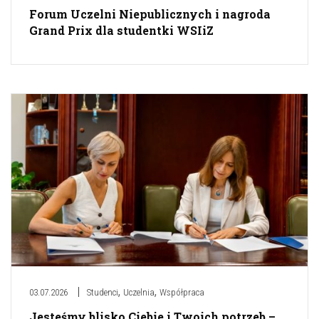
Forum Uczelni Niepublicznych i nagroda
Grand Prix dla studentki WSIiZ
,
,
03.07.2026
Studenci
Uczelnia
Współpraca
Jesteśmy blisko Ciebie i Twoich potrzeb –