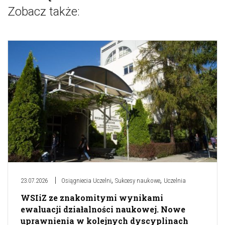
Zobacz także:
,
,
23.07.2026
Osiągniecia Uczelni
Sukcesy naukowe
Uczelnia
WSIiZ ze znakomitymi wynikami
ewaluacji działalności naukowej. Nowe
uprawnienia w kolejnych dyscyplinach