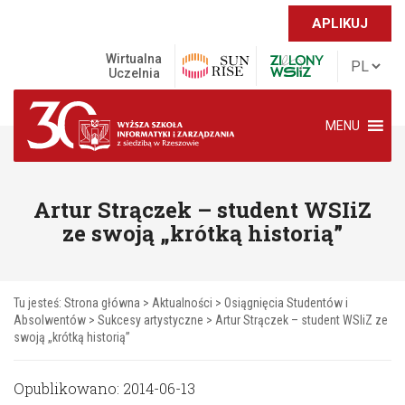
APLIKUJ
Wirtualna
Uczelnia
MENU
Artur Strączek – student WSIiZ
ze swoją „krótką historią”
Tu jesteś:
Strona główna
>
Aktualności
>
Osiągnięcia Studentów i
Absolwentów
>
Sukcesy artystyczne
>
Artur Strączek – student WSIiZ ze
swoją „krótką historią”
Opublikowano: 2014-06-13