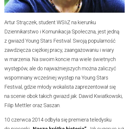
Artur Strączek, student WSIiZ na kierunku
Dziennikarstwo i Komunikacja Społeczna, jest jedną
z gwiazd Young Stars Festival. Swoją popularność
zawdzięcza ciężkiej pracy, zaangażowaniu i wiary
w marzenia. Na swoim koncie ma wiele świetnych
występów, ale do najważniejszych można zaliczyć
wspomniany wcześniej występ na Young Stars
Festival, gdzie młody wokalista zaprezentował się
na scenie obok takich gwiazd jak: Dawid Kwiatkowski,
Filip Mettler oraz Saszan.
10 czerwca 2014 odbyła się premiera teledysku
do piosenki
„Nasza krótka historia”
. Jak sugeruje już