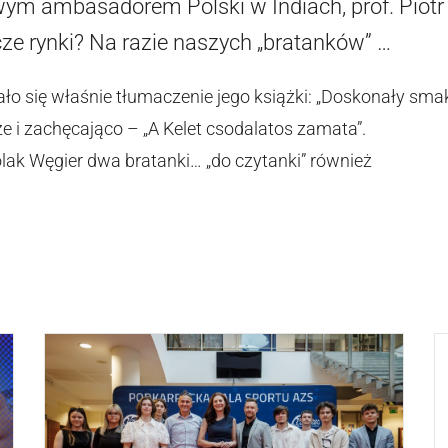
m ambasadorem Polski w Indiach, prof. Piotr K
e rynki? Na razie naszych „bratanków” …
o się właśnie tłumaczenie jego książki: „Doskonały smak 
e i zachęcająco – „A Kelet csodalatos zamata”.
olak Węgier dwa bratanki… „do czytanki” również