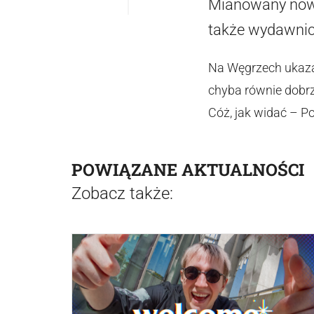
Mianowany nowy
także wydawnicz
Na Węgrzech ukazał
chyba równie dobrz
Cóż, jak widać – P
POWIĄZANE AKTUALNOŚCI
Zobacz także: