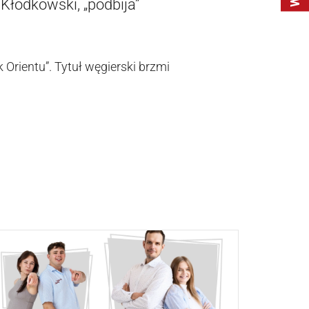
łodkowski, „podbija”
Orientu”. Tytuł węgierski brzmi