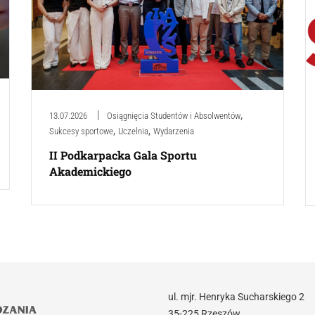
,
13.07.2026
Osiągnięcia Studentów i Absolwentów
,
,
Sukcesy sportowe
Uczelnia
Wydarzenia
II Podkarpacka Gala Sportu
Akademickiego
ul. mjr. Henryka Sucharskiego 2
35-225 Rzeszów