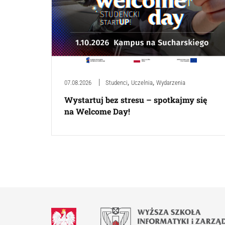
,
,
07.08.2026
Studenci
Uczelnia
Wydarzenia
Wystartuj bez stresu – spotkajmy się
na Welcome Day!