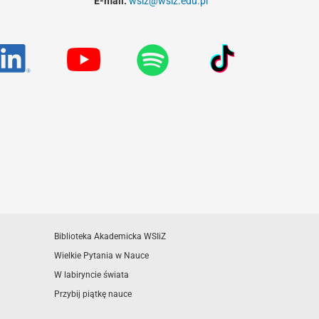
E-mail:
wsiz@wsiz.edu.pl
Biblioteka Akademicka WSIiZ
Wielkie Pytania w Nauce
W labiryncie świata
Przybij piątkę nauce