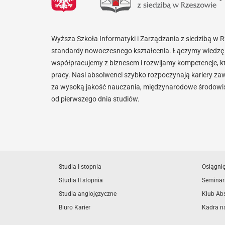
Wyższa Szkoła Informatyki i Zarządzania z siedzibą w 
standardy nowoczesnego kształcenia. Łączymy wiedzę 
współpracujemy z biznesem i rozwijamy kompetencje, k
pracy. Nasi absolwenci szybko rozpoczynają kariery za
za wysoką jakość nauczania, międzynarodowe środowisk
od pierwszego dnia studiów.
Studia I stopnia
Osiągni
Studia II stopnia
Seminar
Studia anglojęzyczne
Klub Ab
Biuro Karier
Kadra n