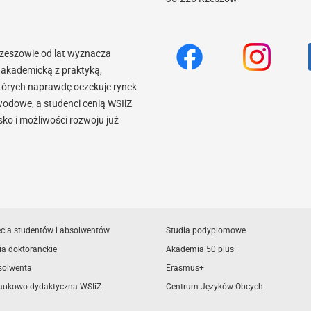
Rzeszowie od lat wyznacza
akademicką z praktyką,
tórych naprawdę oczekuje rynek
wodowe, a studenci cenią WSIiZ
o i możliwości rozwoju już
ęcia studentów i absolwentów
Studia podyplomowe
ia doktoranckie
Akademia 50 plus
solwenta
Erasmus+
aukowo-dydaktyczna WSIiZ
Centrum Języków Obcych