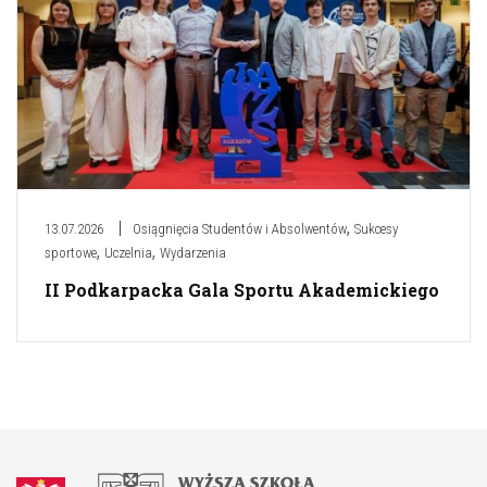
,
13.07.2026
Osiągnięcia Studentów i Absolwentów
Sukcesy
,
,
sportowe
Uczelnia
Wydarzenia
II Podkarpacka Gala Sportu Akademickiego