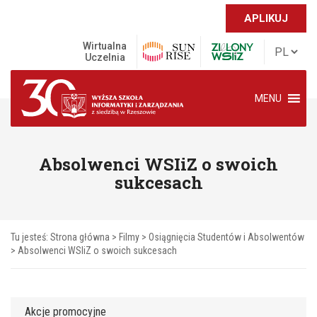
APLIKUJ
Wirtualna
Uczelnia
MENU
Absolwenci WSIiZ o swoich
sukcesach
Tu jesteś:
Strona główna
>
Filmy
>
Osiągnięcia Studentów i Absolwentów
>
Absolwenci WSIiZ o swoich sukcesach
Akcje promocyjne