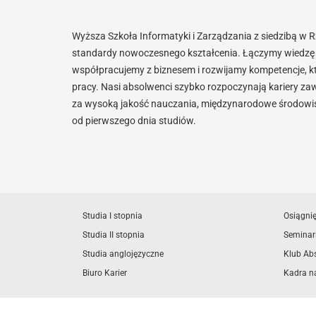
Wyższa Szkoła Informatyki i Zarządzania z siedzibą w 
standardy nowoczesnego kształcenia. Łączymy wiedzę 
współpracujemy z biznesem i rozwijamy kompetencje, k
pracy. Nasi absolwenci szybko rozpoczynają kariery za
za wysoką jakość nauczania, międzynarodowe środowisk
od pierwszego dnia studiów.
Studia I stopnia
Osiągni
Studia II stopnia
Seminar
Studia anglojęzyczne
Klub Ab
Biuro Karier
Kadra n