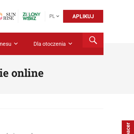
APLIKUJ
znesu
Dla otoczenia
ie online