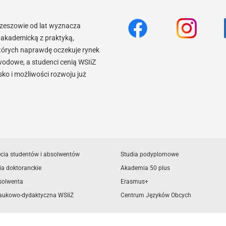
Rzeszowie od lat wyznacza
akademicką z praktyką,
tórych naprawdę oczekuje rynek
wodowe, a studenci cenią WSIiZ
o i możliwości rozwoju już
ęcia studentów i absolwentów
Studia podyplomowe
ia doktoranckie
Akademia 50 plus
solwenta
Erasmus+
aukowo-dydaktyczna WSIiZ
Centrum Języków Obcych