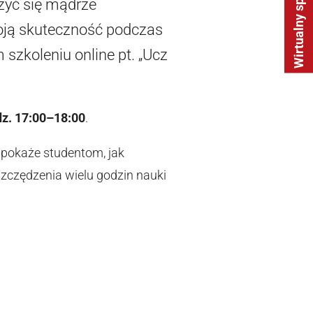
Wirtualny spacer
zyć się mądrze
woją skuteczność podczas
zkoleniu online pt. „Ucz
dz. 17:00–18:00
.
e pokaże studentom, jak
szczędzenia wielu godzin nauki