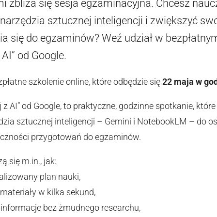
i zbliża się sesja egzaminacyjna. Chcesz nauc
arzędzia sztucznej inteligencji i zwiększyć s
a się do egzaminów? Weź udział w bezpłatnym s
 AI” od Google.
łatne szkolenie online, które odbędzie się
22 maja w go
j z AI” od Google, to praktyczne, godzinne spotkanie, któr
zia sztucznej inteligencji – Gemini i NotebookLM – do o
teczności przygotowań do egzaminów.
 się m.in., jak:
alizowany plan nauki,
 materiały w kilka sekund,
 informacje bez żmudnego researchu,