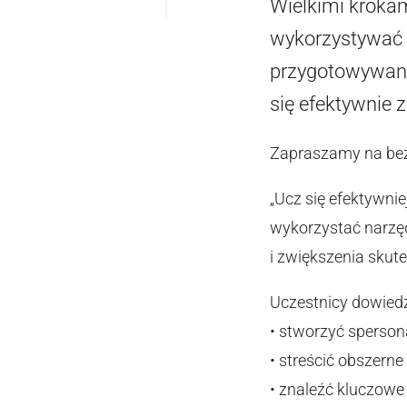
Wielkimi krokam
wykorzystywać n
przygotowywani
się efektywnie z
Zapraszamy na bezp
„Ucz się efektywnie
wykorzystać narzęd
i zwiększenia sku
Uczestnicy dowiedzą
• stworzyć sperson
• streścić obszerne
• znaleźć kluczowe