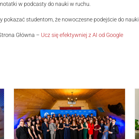
i notatki w podcasty do nauki w ruchu.
by pokazać studentom, że nowoczesne podejście do nauki 
: Strona Główna –
Ucz się efektywniej z AI od Google