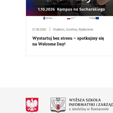
,
,
07.08.2026
Studenci
Uczelnia
Wydarzenia
Wystartuj bez stresu – spotkajmy się
na Welcome Day!