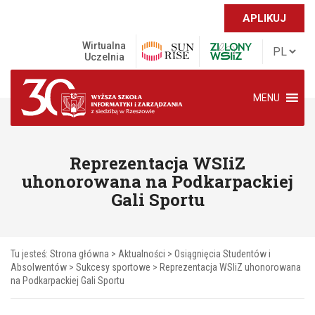
APLIKUJ
Wirtualna
Uczelnia
MENU
Reprezentacja WSIiZ
uhonorowana na Podkarpackiej
Gali Sportu
Tu jesteś:
Strona główna
>
Aktualności
>
Osiągnięcia Studentów i
Absolwentów
>
Sukcesy sportowe
>
Reprezentacja WSIiZ uhonorowana
na Podkarpackiej Gali Sportu