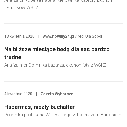
Analiza dr Roberta Patera, Kierownika Katedry Ekonomii
i Finansów WSIiZ
13 kwietnia 2020
|
www.nowiny24.pl
/ red. Ula Sobol
Najbliższe miesiące będą dla nas bardzo
trudne
Analiza mgr Dominika Łazarza, ekonomisty z WSIiZ
4 kwietnia 2020
|
Gazeta Wyborcza
Habermas, niezły buchalter
Polemika prof. Jana Woleńskiego z Tadeuszem Bartosiem