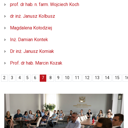
prof. dr hab. n. farm. Wojciech Koch
dr inż. Janusz Kolbusz
Magdalena Kołodziej
Inż. Damian Kontek
Dr inż. Janusz Korniak
Prof. dr hab. Marcin Kozak
2
3
4
5
6
7
8
9
10
11
12
13
14
15
1