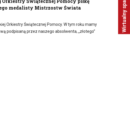
Wirtualny spacer
j Orkiestry Świątecznej Pomocy piłkę
tego medalisty Mistrzostw Świata
lkiej Orkiestry Świątecznej Pomocy. W tym roku mamy
kową podpisaną przez naszego absolwenta, „złotego”