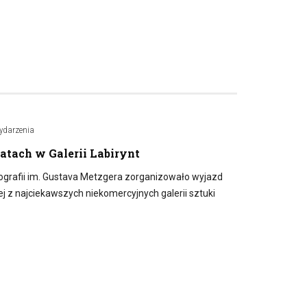
ydarzenia
atach w Galerii Labirynt
tografii im. Gustava Metzgera zorganizowało wyjazd
nej z najciekawszych niekomercyjnych galerii sztuki