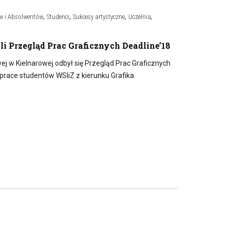
,
,
,
,
w i Absolwentów
Studenci
Sukcesy artystyczne
Uczelnia
yli Przegląd Prac Graficznych Deadline’18
j w Kielnarowej odbył się Przegląd Prac Graficznych
 prace studentów WSIiZ z kierunku Grafika