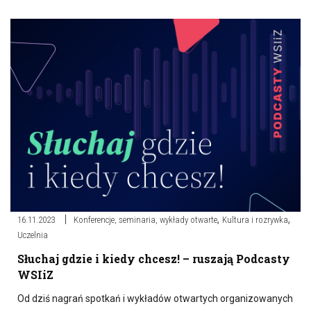
,
,
16.11.2023
Konferencje, seminaria, wykłady otwarte
Kultura i rozrywka
Uczelnia
Słuchaj gdzie i kiedy chcesz! – ruszają Podcasty
WSIiZ
Od dziś nagrań spotkań i wykładów otwartych organizowanych