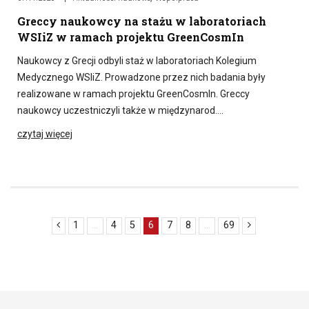
Greccy naukowcy na stażu w laboratoriach
WSIiZ w ramach projektu GreenCosmIn
Naukowcy z Grecji odbyli staż w laboratoriach Kolegium
Medycznego WSIiZ. Prowadzone przez nich badania były
realizowane w ramach projektu GreenCosmIn. Greccy
naukowcy uczestniczyli także w międzynarod….
czytaj więcej
1
...
4
5
6
7
8
...
69