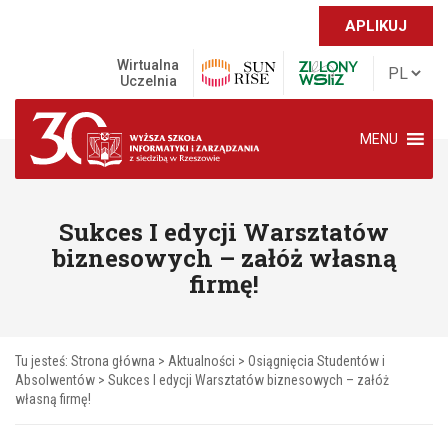
APLIKUJ
Wirtualna
Uczelnia
MENU
Sukces I edycji Warsztatów
biznesowych – załóż własną
firmę!
Tu jesteś:
Strona główna
>
Aktualności
>
Osiągnięcia Studentów i
Absolwentów
>
Sukces I edycji Warsztatów biznesowych – załóż
własną firmę!