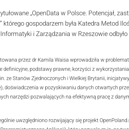
ytułowane „OpenData w Polsce. Potencjał, zast
k” którego gospodarzem była Katedra Metod Il
Informatyki i Zarządzania w Rzeszowie odbyło 
otowana przez dr Kamila Waisa wprowadziła w problema
e definicyjne, podstawy prawne, korzyści z wykorzystani
in. ze Stanów Zjednoczonych i Wielkiej Brytanii, inicjat
ne), doświadczenia w pozyskiwaniu danych otwartych prze
ych narzędzi pozwalających na efektywną pracę z danym
ególnie uwzględniono rozwijający się projekt OpenPoland.