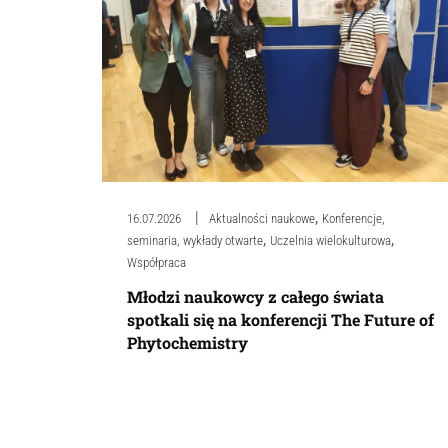
,
16.07.2026
Aktualności naukowe
Konferencje,
,
,
seminaria, wykłady otwarte
Uczelnia wielokulturowa
Współpraca
Młodzi naukowcy z całego świata
spotkali się na konferencji The Future of
Phytochemistry