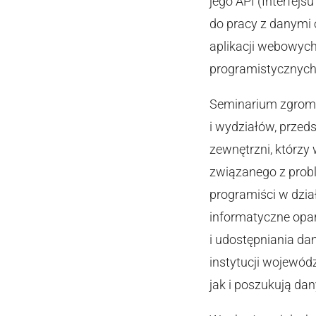
jego API (Interfejs
do pracy z danymi 
aplikacji webowyc
programistycznych;
Seminarium zgromad
i wydziałów, przed
zewnętrzni, którz
związanego z probl
programiści w dzia
informatyczne opar
i udostępniania da
instytucji wojewód
jak i poszukują dan