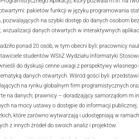
u Programistycznego Aplikacji), który pozwala m.in. na t
otwartymi: pakietów funkcji w języku programowania sta
h, pozwalających na szybki dostęp do danych osobom bez
 wizualizacji danych otwartych w interaktywnych aplika
ziło ponad 20 osób, w tym obecni byli: pracownicy nau
stawiciele studentów WSIiZ Wydziału Informatyki Stosowa
y wnieśli do dyskusji cenne uwagi z perspektywy własne
ematyką danych otwartych. Wśród gości byli: przedstawi
łających na rynku globalnym firm programistycznych ora
te na danych; prawnicy – doradzający samorządom m.in.
nych na mocy ustawy o dostępie do informacji publicznej; 
zkich, które zarówno wytwarzają i udostępniają w ramac
ych z innych źródeł do swoich analiz i projektów.