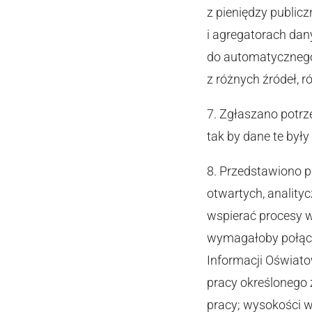
z pieniędzy public
i agregatorach dan
do automatycznego 
z różnych źródeł, 
7. Zgłaszano potrz
tak by dane te był
8. Przedstawiono p
otwartych, analit
wspierać procesy w
wymagałoby połącze
Informacji Oświat
pracy określonego
pracy; wysokości 