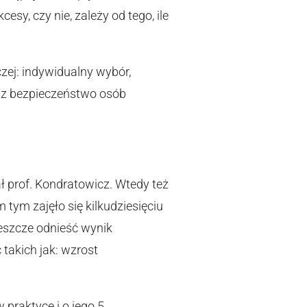
sy, czy nie, zależy od tego, ile
ej: indywidualny wybór,
az bezpieczeństwo osób
ł prof. Kondratowicz. Wtedy też
 tym zajęło się kilkudziesięciu
eszcze odnieść wynik
 takich jak: wzrost
praktyce i o jego 5