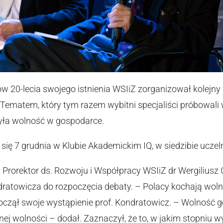
20-lecia swojego istnienia WSIiZ zorganizował kolejny
 Tematem, który tym razem wybitni specjaliści próbowali
ła wolność w gospodarce.
ię 7 grudnia w Klubie Akademickim IQ, w siedzibie uczeln
 Prorektor ds. Rozwoju i Współpracy WSIiZ dr Wergiliusz 
ondratowicza do rozpoczęcia debaty. – Polacy kochają woln
począł swoje wystąpienie prof. Kondratowicz. – Wolność g
anej wolności – dodał. Zaznaczył, że to, w jakim stopniu