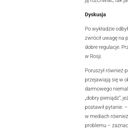
ją rozchwiać, tak j
Dyskusja
Po wykładzie odbył
zwrócił uwagę na p
dobre regulacje. Pr
w Rosji.
Poruszył również p
przejawiają się w
darmowego niemal p
„dobry pieniądz”, je
postawił pytanie. 
w mediach również 
problemu – zaznac