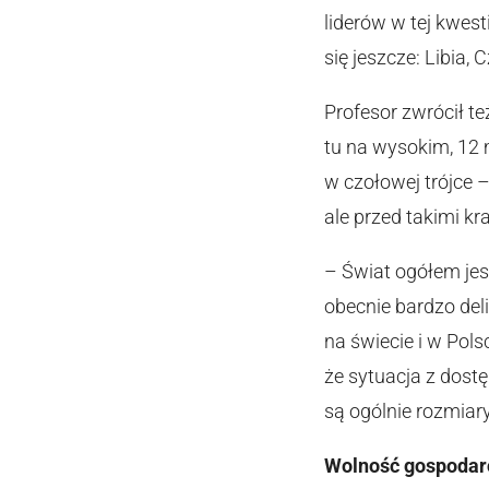
liderów w tej kwes
się jeszcze: Libia,
Profesor zwrócił t
tu na wysokim, 12 
w czołowej trójce 
ale przed takimi kr
– Świat ogółem je
obecnie bardzo del
na świecie i w Pol
że sytuacja z dost
są ogólnie rozmiar
Wolność gospodarc