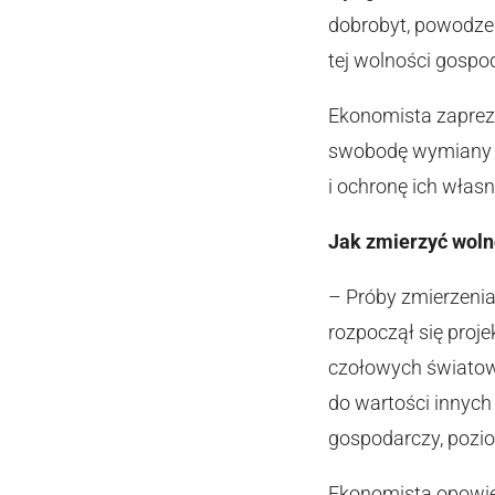
dobrobyt, powodzeni
tej wolności gospod
Ekonomista zapreze
swobodę wymiany h
i ochronę ich własn
Jak zmierzyć wol
– Próby zmierzenia
rozpoczął się proje
czołowych światow
do wartości innych 
gospodarczy, pozio
Ekonomista opowied