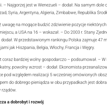
tii. – Najgorzej jest w Wenezueli – dodał. Na samym dole
 Czad, Syria, Argentyna, Algieria, Zimbabwe, Republika Śr
eż uwagę na mogące budzić zdziwienie pozycje niektórych 
miejscu, a USA na 16 – wskazał. – Do 2003 r. Stany Zje
– dodał. W przedstawionym rankingu Polska zajmuje 47 mi
ajami jak Hiszpania, Belgia, Włochy, Francja i Węgry.
st coraz bardziej wolny gospodarczo – podsumował. – 
ikatny, powolny wzrost – dodał. Ekonomista przeanaliz
sce pod względem realizacji 5 wcześniej omówionych obsz
ępem do dobrego pieniądza w obu przypadkach jest dobra
y rządów.
za a dobrobyt i rozwój