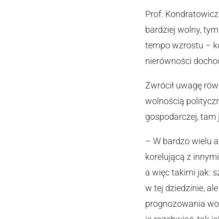
Prof. Kondratowic
bardziej wolny, ty
tempo wzrostu – ko
nierówności dochod
Zwrócił uwagę równ
wolnością polityczn
gospodarczej, tam j
– W bardzo wielu 
korelującą z innym
a więc takimi jak:
w tej dziedzinie, a
prognozowania woln