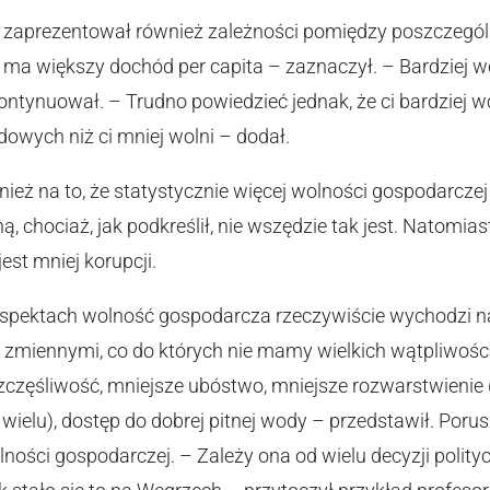
z zaprezentował również zależności pomiędzy poszczegól
m ma większy dochód per capita – zaznaczył. – Bardziej
ntynuował. – Trudno powiedzieć jednak, że ci bardziej w
owych niż ci mniej wolni – dodał.
ież na to, że statystycznie więcej wolności gospodarczej
ą, chociaż, jak podkreślił, nie wszędzie tak jest. Natomias
est mniej korupcji.
aspektach wolność gospodarcza rzeczywiście wychodzi 
i zmiennymi, co do których nie mamy wielkich wątpliwości,
 szczęśliwość, mniejsze ubóstwo, mniejsze rozwarstwienie 
le wielu), dostęp do dobrej pitnej wody – przedstawił. Por
ości gospodarczej. – Zależy ona od wielu decyzji polit