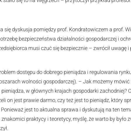
ak stało się to na Węgrzech – przytoczył przykład profesor
a się dyskusja pomiędzy prof. Kondratowiczem a prof. W
otrzebę bezpieczeństwa działalności gospodarczej i och
zedsiębiorca musi czuć się bezpiecznie – zwrócił uwagę i
roblem dostępu do dobrego pieniądza i regulowania rynk
 obszarach wolności gospodarczej). – Jak możemy mówi
ieniądza, w głównych krajach gospodarki zachodniej? C
żeli on jest prawie darmo, czy też jest to pieniądz, który 
– Ponieważ jest to aktualna sprawa i dyskutują na ten t
znakomici praktycy i teoretycy, myślę, że warto by było z
zył.