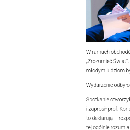
W ramach obchodów 
„Zrozumieć Świat”.
młodym ludziom by
Wydarzenie odbyło s
Spotkanie otworzył
i zaprosił prof. K
to deklarują – roz
tej ogólnie rozumi