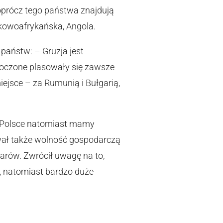
 oprócz tego państwa znajdują
odkowoafrykańska, Angola.
państw: – Gruzja jest
dnoczone plasowały się zawsze
ejsce – za Rumunią i Bułgarią,
W Polsce natomiast mamy
ował także wolność gospodarczą
arów. Zwrócił uwagę na to,
, natomiast bardzo duże