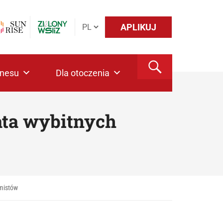
APLIKUJ
znesu
Dla otoczenia
ata wybitnych
mistów