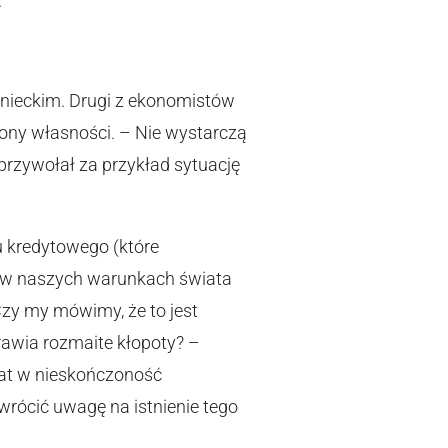
.
inieckim. Drugi z ekonomistów
rony własności. – Nie wystarczą
 przywołał za przykład sytuację
u kredytowego (które
ć w naszych warunkach świata
zy my mówimy, że to jest
sprawia rozmaite kłopoty? –
emat w nieskończoność
wrócić uwagę na istnienie tego