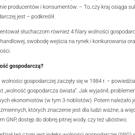
e producentów i konsumentów. – To, czy kraj osiąga sukce
arczej jest – podkreślił.
ntował słuchaczom również 4 filary wolności gospodarcz
andlowej, swobodę wejścia na rynek i konkurowania or
ości.
ność gospodarczą?
 wolności gospodarczej zaczęły się w 1984 r. – powiedzia
kt „wolność gospodarcza świata”. Jak wyjaśnił, problemem
ych ekonomistów (w tym 3 noblistów). Potem należało j
zmiennych, których znaczenie jest dla ludzi ważne, a więc
m GNP, dostęp do dobrej pitnej wody, czy też ubóstwo.
ział też czym jest indeks wolności gospodarczej (IWG) w 