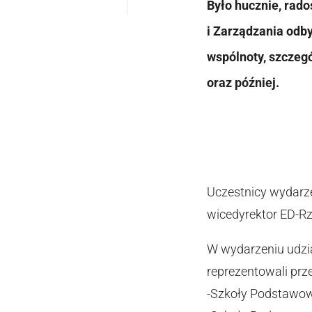
Było hucznie, rado
i Zarządzania odb
wspólnoty, szczegó
oraz później.
Uczestnicy wydarze
wicedyrektor ED-R
W wydarzeniu udzia
reprezentowali prze
-Szkoły Podstawowe