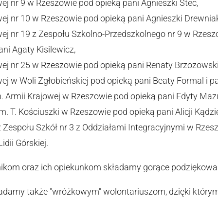
j nr 9 w Rzeszowie pod opieką pani Agnieszki Stec,
j nr 10 w Rzeszowie pod opieką pani Agnieszki Drewniak 
j nr 19 z Zespołu Szkolno-Przedszkolnego nr 9 w Rzesz
ni Agaty Kisilewicz,
j nr 25 w Rzeszowie pod opieką pani Renaty Brzozowski
j w Woli Zgłobieńskiej pod opieką pani Beaty Formal i p
. Armii Krajowej w Rzeszowie pod opieką pani Edyty Mazur 
. T. Kościuszki w Rzeszowie pod opieką pani Alicji Kądziel
 Zespołu Szkół nr 3 z Oddziałami Integracyjnymi w Rzesz
idii Górskiej.
ikom oraz ich opiekunkom składamy gorące podziękowa
damy także "wróżkowym" wolontariuszom, dzięki którym 