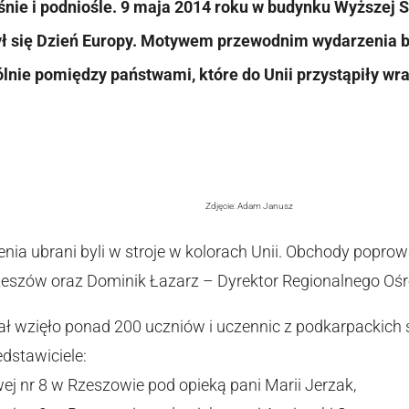
śnie i podniośle. 9 maja 2014 roku w budynku Wyższej 
ył się Dzień Europy. Motywem przewodnim wydarzenia b
lnie pomiędzy państwami, które do Unii przystąpiły wr
Zdjęcie: Adam Janusz
nia ubrani byli w stroje w kolorach Unii. Obchody popr
zeszów oraz Dominik Łazarz – Dyrektor Regionalnego Oś
ł wzięło ponad 200 uczniów i uczennic z podkarpackich
dstawiciele:
j nr 8 w Rzeszowie pod opieką pani Marii Jerzak,