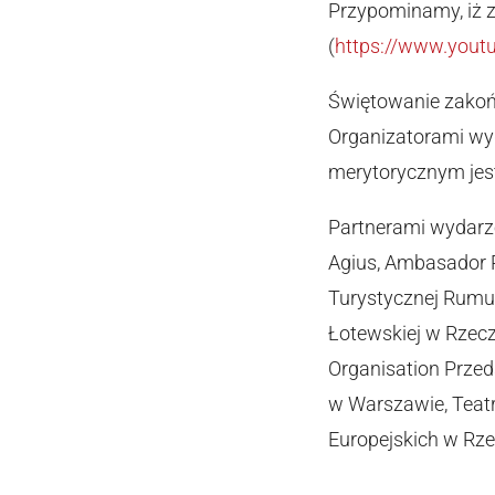
Przypominamy, iż z
(
https://www.you
Świętowanie zakońc
Organizatorami wyd
merytorycznym jest
Partnerami wydarze
Agius, Ambasador R
Turystycznej Rumu
Łotewskiej w Rzecz
Organisation Przed
w Warszawie, Teat
Europejskich w Rz