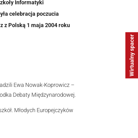
Szkoły Informatyki
yła celebracja poczucia
az z Polską 1 maja 2004 roku
Wirtualny spacer
owadzili Ewa Nowak-Koprowicz –
rodka Debaty Międzynarodowej.
 szkół. Młodych Europejczyków