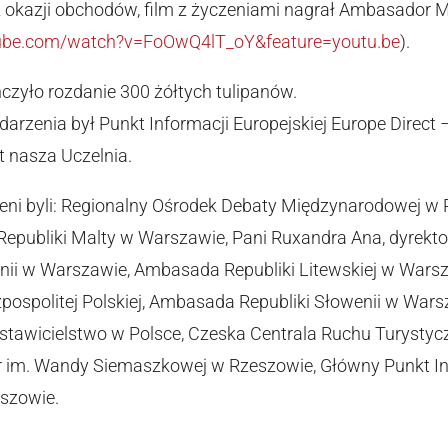
 okazji obchodów, film z życzeniami nagrał Ambasador M
tube.com/watch?v=FoOwQ4lT_oY&feature=youtu.be
).
zyło rozdanie 300 żółtych tulipanów.
arzenia był Punkt Informacji Europejskiej Europe Direct
 nasza Uczelnia.
ni byli: Regionalny Ośrodek Debaty Międzynarodowej w R
epubliki Malty w Warszawie, Pani Ruxandra Ana, dyrekto
nii w Warszawie, Ambasada Republiki Litewskiej w Wars
pospolitej Polskiej, Ambasada Republiki Słowenii w War
stawicielstwo w Polsce, Czeska Centrala Ruchu Turysty
r im. Wandy Siemaszkowej w Rzeszowie, Główny Punkt I
eszowie.