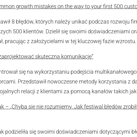
common growth mistakes on the way to your first 500 cust
tawił 8 błędów, których należy unikać podczas rozwoju fir
ych 500 klientów. Dzielił się swoimi doświadczeniami o
, pracując z założycielami w tej kluczowej fazie wzrostu.
 zaprojektować skuteczną komunikację”
ntrował się na wykorzystaniu podejścia multikanałoweg
orcami. Przedstawił nowoczesne metody korzystania z dan
jalnych relacji z klientami za pomocą kanałów takich jak
 – „Chyba się nie rozumiemy. Jak festiwal błędów zrobił 
k podzieliła się swoimi doświadczeniami dotyczącymi bł