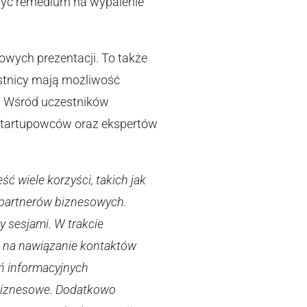
być remedium na wypalenie
owych prezentacji. To także
estnicy mają możliwość
. Wśród uczestników
, startupowców oraz ekspertów
 wiele korzyści, takich jak
 partnerów biznesowych.
y sesjami. W trakcie
ę na nawiązanie kontaktów
ń informacyjnych
y biznesowe. Dodatkowo