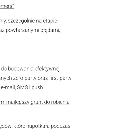
omers”
my, szczególnie na etapie
raz powtarzanymi błędami,
o do budowania efektywnej
ych zero-party oraz first-party
 e-mail, SMS i push.
mi najlepszy grunt do robienia
ędów, które napotkała podczas