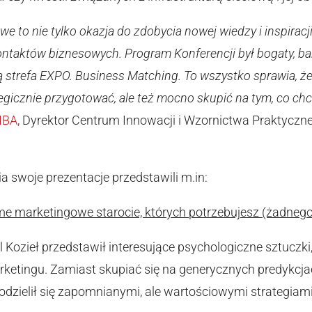
e to nie tylko okazja do zdobycia nowej wiedzy i inspiracji
ntaktów biznesowych. Program Konferencji był bogaty, bar
 strefa EXPO. Business Matching. To wszystko sprawia, że
tegicznie przygotować, ale też mocno skupić na tym, co c
MBA
, Dyrektor Centrum Innowacji i Wzornictwa Praktyczne
 swoje prezentacje przedstawili m.in:
me marketingowe starocie, których potrzebujesz (żadnego
l Kozieł przedstawił interesujące psychologiczne sztuczki
ketingu. Zamiast skupiać się na generycznych predykcj
 podzielił się zapomnianymi, ale wartościowymi strategiami