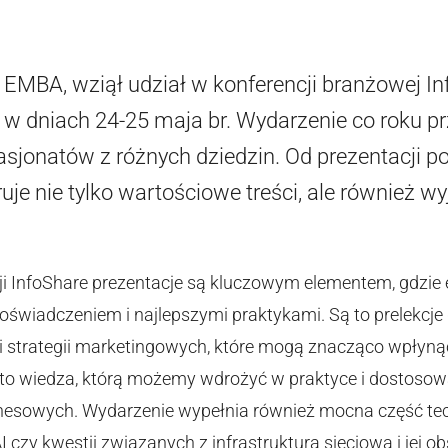
 EMBA, wziął udział w konferencji branżowej I
ę w dniach 24-25 maja br. Wydarzenie co roku p
pasjonatów z różnych dziedzin. Od prezentacji p
ruje nie tylko wartościowe treści, ale również
.
i InfoShare prezentacje są kluczowym elementem, gdzie ek
doświadczeniem i najlepszymi praktykami. Są to prelekcj
 i strategii marketingowych, które mogą znacząco wpłyną
 to wiedza, którą możemy wdrożyć w praktyce i dostoso
znesowych. Wydarzenie wypełnia również mocna część tec
 czy kwestii związanych z infrastrukturą sieciową i jej ob