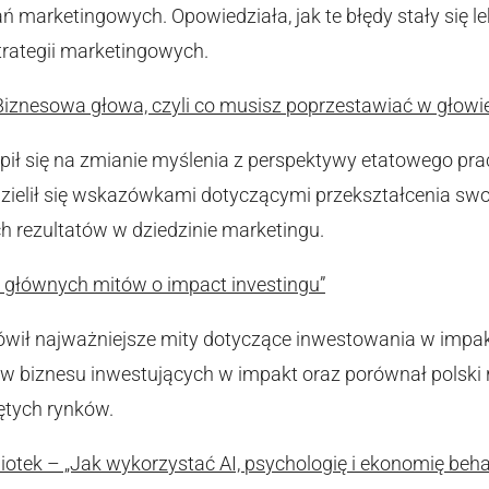
 marketingowych. Opowiedziała, jak te błędy stały się lek
trategii marketingowych.
iznesowa głowa, czyli co musisz poprzestawiać w głowie,
pił się na zmianie myślenia z perspektywy etatowego pr
dzielił się wskazówkami dotyczącymi przekształcenia sw
ch rezultatów w dziedzinie marketingu.
 głównych mitów o impact investingu”
ił najważniejsze mity dotyczące inwestowania w impakt
ołów biznesu inwestujących w impakt oraz porównał polski
iętych rynków.
tek – „Jak wykorzystać AI, psychologię i ekonomię beh