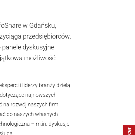
nfoShare w Gdańsku,
rzyciąga przedsiębiorców,
o panele dyskusyjne –
 wyjątkowa możliwość
sperci i liderzy branży dzielą
e dotyczące najnowszych
ć na rozwój naszych firm.
wać do naszych własnych
hnologiczna – m.in. dyskusje
sługą.