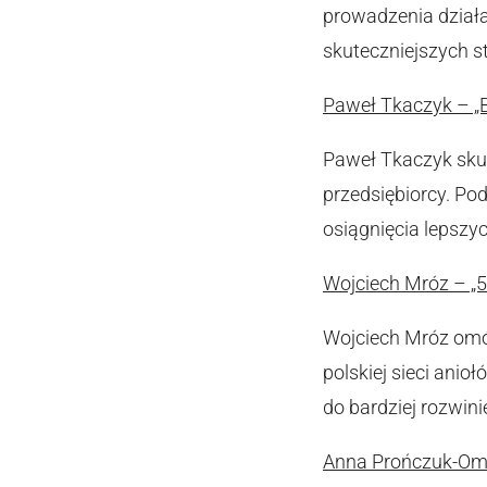
prowadzenia działań
skuteczniejszych s
Paweł Tkaczyk – „B
Paweł Tkaczyk sku
przedsiębiorcy. Po
osiągnięcia lepszy
Wojciech Mróz – „5
Wojciech Mróz omów
polskiej sieci ani
do bardziej rozwin
Anna Prończuk-Omio