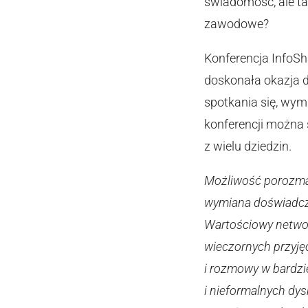
świadomość, ale t
zawodowe?
Konferencja InfoSh
doskonała okazja d
spotkania się, wy
konferencji można 
z wielu dziedzin.
Możliwość porozmaw
wymiana doświadcze
Wartościowy network
wieczornych przyję
i rozmowy w bardzi
i nieformalnych dys