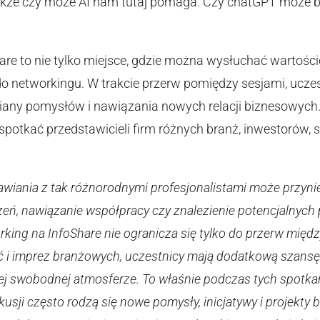
akże czy może AI nam tutaj pomaga. Czy chatGPT może 
are to nie tylko miejsce, gdzie można wysłuchać wartości
o networkingu. W trakcie przerw pomiędzy sesjami, ucz
miany pomysłów i nawiązania nowych relacji biznesowych
spotkać przedstawicieli firm różnych branż, inwestorów
iania z tak różnorodnymi profesjonalistami może przynieść
ń, nawiązanie współpracy czy znalezienie potencjalnych
ing na InfoShare nie ogranicza się tylko do przerw międz
ć i imprez branżowych, uczestnicy mają dodatkową szans
ej swobodnej atmosferze. To właśnie podczas tych spotka
kusji często rodzą się nowe pomysły, inicjatywy i projekt