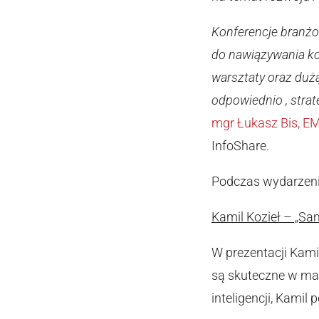
Konferencje branżow
do nawiązywania ko
warsztaty oraz dużą
odpowiednio , stra
mgr Łukasz Bis, E
InfoShare.
Podczas wydarzenia
Kamil Kozieł – „Sa
W prezentacji Kami
są skuteczne w mar
inteligencji, Kamil