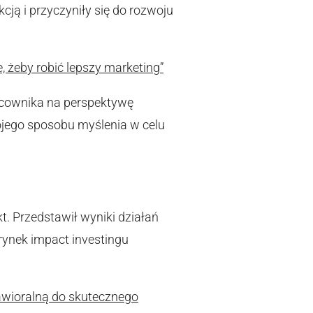
cją i przyczyniły się do rozwoju
 żeby robić lepszy marketing”
acownika na perspektywę
ojego sposobu myślenia w celu
. Przedstawił wyniki działań
 rynek impact investingu
awioralną do skutecznego