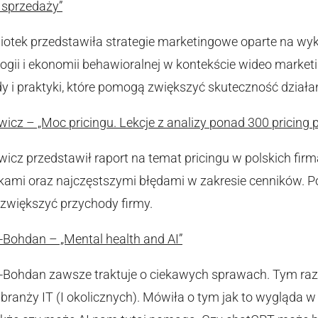
 sprzedaży”
tek przedstawiła strategie marketingowe oparte na wyk
ologii i ekonomii behawioralnej w kontekście wideo marke
y i praktyki, które pomogą zwiększyć skuteczność działa
icz – „Moc pricingu. Lekcje z analizy ponad 300 pricing p
icz przedstawił raport na temat pricingu w polskich firma
kami oraz najczęstszymi błędami w zakresie cenników. Po
zwiększyć przychody firmy.
Bohdan – „Mental health and AI”
-Bohdan zawsze traktuje o ciekawych sprawach. Tym raze
branży IT (I okolicznych). Mówiła o tym jak to wygląda w 