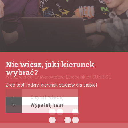
Studia bez granic
WSIiZ w sieci Uniwersytetów Europejskich SUNRISE
Czytaj więcej